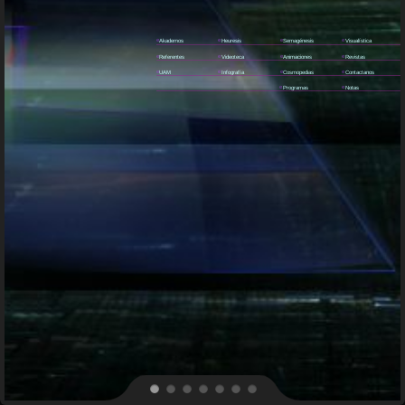
e
Akademos
e
Heuresis
e
Semagénesis
e
Visualística
e
Referentes
e
Videoteca
e
Animaciones
e
Revistas
e
UAM
e
Infografía
e
Cosmopedias
e
Contactanos
e
Programas
e
Notas