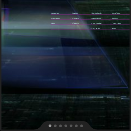
e
Akademos
e
Heuresis
e
Semagénesis
e
Visualística
e
Referentes
e
Videoteca
e
Animaciones
e
Revistas
e
UAM
e
Infografía
e
Cosmopedias
e
Contactanos
e
Programas
e
Notas