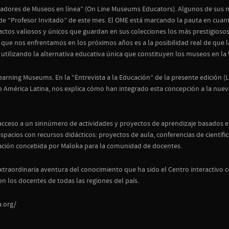
ucadores de Museos en línea” (On Line Museums Educators). Algunos de su
 de “Profesor Invitado” de este mes. El OME está marcando la pauta en cuan
factos valiosos y únicos que guardan en sus colecciones los más prestigios
lo que nos enfrentamos en los próximos años es a la posibilidad real de que 
utilizando la alternativa educativa única que constituyen los museos en la
ning Museums. En la “Entrevista a la Educación” de la presente edición (LC
de América Latina, nos explica cómo han integrado esta concepción a la nue
acceso a un sinnúmero de actividades y proyectos de aprendizaje basados en 
espacios con recursos didácticos: proyectos de aula, conferencias de cient
icación concebida por Maloka para la comunidad de docentes.
extraordinaria aventura del conocimiento que ha sido el Centro interactivo 
en los docentes de todas las regiones del país.
a.org/