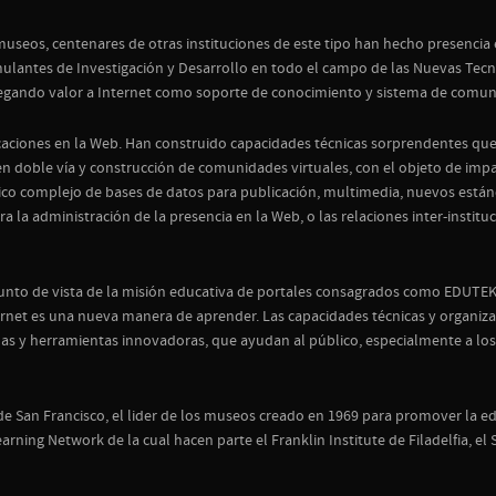
museos, centenares de otras instituciones de este tipo han hecho presencia
mulantes de Investigación y Desarrollo en todo el campo de las Nuevas Tecn
regando valor a Internet como soporte de conocimiento y sistema de comun
caciones en la Web. Han construido capacidades técnicas sorprendentes que 
n doble vía y construcción de comunidades virtuales, con el objeto de impa
o complejo de bases de datos para publicación, multimedia, nuevos estándar
 la administración de la presencia en la Web, o las relaciones inter-instituc
punto de vista de la misión educativa de portales consagrados como EDUTEK
et es una nueva manera de aprender. Las capacidades técnicas y organizac
s y herramientas innovadoras, que ayudan al público, especialmente a los 
de San Francisco, el lider de los museos creado en 1969 para promover la e
rning Network de la cual hacen parte el Franklin Institute de Filadelfia, e