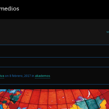
rmedios
Vi
iva
on
8 febrero, 2017
in
akademos