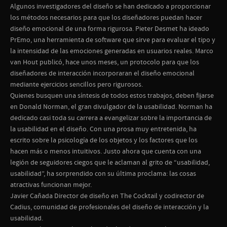
Algunos investigadores del diseño se han dedicado a proporcionar
los métodos necesarios para que los diseñadores puedan hacer
diseño emocional de una forma rigurosa. Pieter Desmet ha ideado
PrEmo, una herramienta de software que sirve para evaluar el tipo y
la intensidad de las emociones generadas en usuarios reales. Marco
van Hout publicó, hace unos meses, un protocolo para que los
diseñadores de interacción incorporaran el diseño emocional
mediante ejercicios sencillos pero rigurosos.
Quienes busquen una síntesis de todos estos trabajos, deben fijarse
en Donald Norman, el gran divulgador de la usabilidad. Norman ha
dedicado casi toda su carrera a evangelizar sobre la importancia de
la usabilidad en el diseño. Con una prosa muy entretenida, ha
escrito sobre la psicología de los objetos y los factores que los
hacen más o menos intuitivos. Justo ahora que cuenta con una
legión de seguidores ciegos que le aclaman al grito de “usabilidad,
usabilidad”, ha sorprendido con su última proclama:
las cosas
atractivas funcionan mejor.
Javier Cañada Director de diseño en The Cocktail y codirector de
Cadius, comunidad de profesionales del diseño de interacción y la
usabilidad.