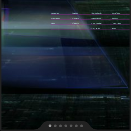
e
Akademos
e
Heuresis
e
Semagénesis
e
Visualística
e
Referentes
e
Videoteca
e
Animaciones
e
Revistas
e
UAM
e
Infografía
e
Cosmopedias
e
Contactanos
e
Programas
e
Notas